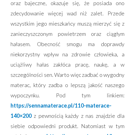
oraz bajeczne, okazuje się, że posiada ono
zdecydowanie więcej wad niż zalet. Przede
wszystkim jego mieszkańcy muszą mierzyć się z
zanieczyszczonym powietrzem oraz ciągłym
hałasem. Obecność smogu ma doprawdy
Strona główna
niekorzystny wpływ na zdrowie człowieka, a
Produkty
uciążliwy hałas zakłóca pracę, naukę, a w
Wyszukiwarka sk
szczególności sen. Warto więc zadbać o wygodny
Materace
materac, który zadba o lepszą jakość naszego
Blog
Łóżka
wypoczynku. Pod tym linkiem:
Kontakt
Akcesoria
https://sennamaterace.pl/110-materace-
140×200
z pewnością każdy z nas znajdzie dla
siebie odpowiedni produkt. Natomiast w tym