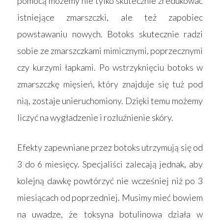
pomocą możemy nie tylko skutecznie zredukować
istniejące zmarszczki, ale też zapobiec
powstawaniu nowych. Botoks skutecznie radzi
sobie ze zmarszczkami mimicznymi, poprzecznymi
czy kurzymi łapkami. Po wstrzyknięciu botoks w
zmarszczkę mięsień, który znajduje się tuż pod
nią, zostaje unieruchomiony. Dzięki temu możemy
liczyć na wygładzenie i rozluźnienie skóry.
Efekty zapewniane przez botoks utrzymują się od
3 do 6 miesięcy. Specjaliści zalecają jednak, aby
kolejną dawkę powtórzyć nie wcześniej niż po 3
Strona główna
miesiącach od poprzedniej. Musimy mieć bowiem
na uwadze, że toksyna botulinowa działa w
Produkty