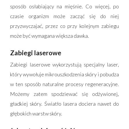
sposób osłabiający na mięśnie. Co więcej, po
Wyszukiwarka sk
Materace
czasie organizm może zacząć się do niej
Blog
przyzwyczajać, przez co przy kolejnym zabiegu
Łóżka
może być wymagana większa dawka.
Kontakt
Akcesoria
Zabiegi laserowe
Zabiegi laserowe wykorzystują specjalny laser,
który wywołuje mikrouszkodzenia skóry i pobudza
w ten sposób naturalne procesy regeneracyjne.
Możemy zatem spodziewać się odżywionej,
gładkiej skóry. Światło lasera dociera nawet do
głębokich warstw skóry.