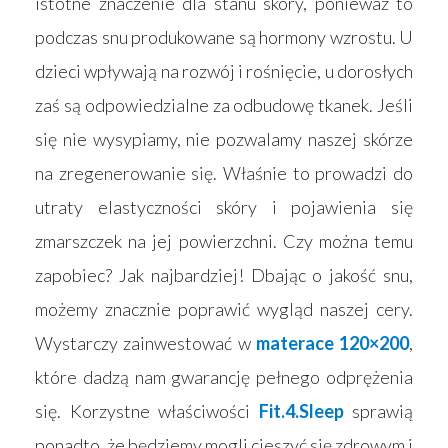
istotne znaczenie dla stanu skóry, ponieważ to
podczas snu produkowane są hormony wzrostu. U
dzieci wpływają na rozwój i rośnięcie, u dorosłych
zaś są odpowiedzialne za odbudowę tkanek. Jeśli
się nie wysypiamy, nie pozwalamy naszej skórze
na zregenerowanie się. Właśnie to prowadzi do
utraty elastyczności skóry i pojawienia się
zmarszczek na jej powierzchni. Czy można temu
zapobiec? Jak najbardziej! Dbając o jakość snu,
możemy znacznie poprawić wygląd naszej cery.
Wystarczy zainwestować w
materace 120×200
,
które dadzą nam gwarancję pełnego odprężenia
się. Korzystne właściwości
Fit.4.Sleep
sprawią
ponadto, że będziemy mogli cieszyć się zdrowym i