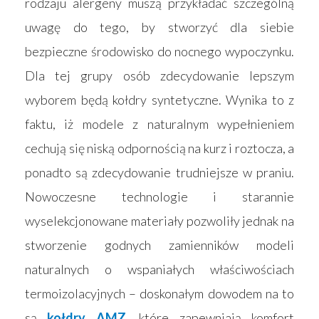
rodzaju alergeny muszą przykładać szczególną
uwagę do tego, by stworzyć dla siebie
bezpieczne środowisko do nocnego wypoczynku.
Dla tej grupy osób zdecydowanie lepszym
wyborem będą kołdry syntetyczne. Wynika to z
faktu, iż modele z naturalnym wypełnieniem
cechują się niską odpornością na kurz i roztocza, a
Strona główna
ponadto są zdecydowanie trudniejsze w praniu.
Produkty
Nowoczesne technologie i starannie
Wyszukiwarka sk
Materace
wyselekcjonowane materiały pozwoliły jednak na
stworzenie godnych zamienników modeli
Blog
Łóżka
naturalnych o wspaniałych właściwościach
Kontakt
Akcesoria
termoizolacyjnych – doskonałym dowodem na to
są
kołdry AMZ
, które zapewniają komfort