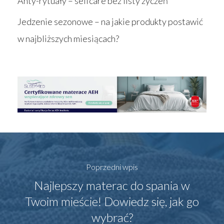
Anty-rytuały – selfcare bez listy życzeń
Jedzenie sezonowe – na jakie produkty postawić
w najbliższych miesiącach?
Poprzedni wpis
Najlepszy materac do spania w
Twoim mieście! Dowiedz się, jak go
wybrać?