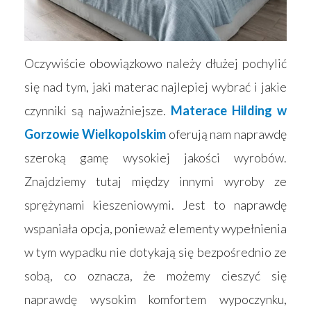
Oczywiście obowiązkowo należy dłużej pochylić
się nad tym, jaki materac najlepiej wybrać i jakie
czynniki są najważniejsze.
Materace Hilding w
Gorzowie Wielkopolskim
oferują nam naprawdę
szeroką gamę wysokiej jakości wyrobów.
Znajdziemy tutaj między innymi wyroby ze
sprężynami kieszeniowymi. Jest to naprawdę
Strona główna
wspaniała opcja, ponieważ elementy wypełnienia
Produkty
w tym wypadku nie dotykają się bezpośrednio ze
sobą, co oznacza, że możemy cieszyć się
Wyszukiwarka sk
Materace
naprawdę wysokim komfortem wypoczynku,